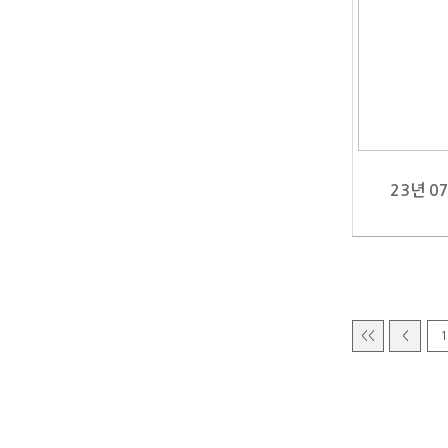
23년 0
<<
<
1