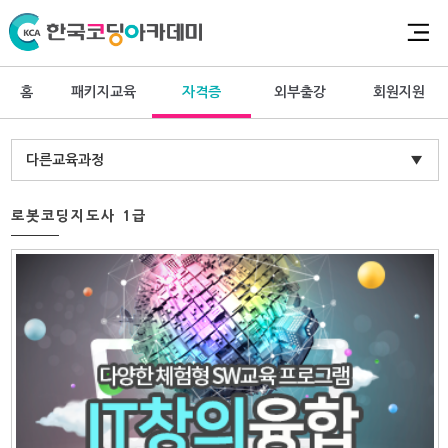
홈
패키지교육
자격증
외부출강
회원지원
다른교육과정
▼
로봇코딩지도사 1급