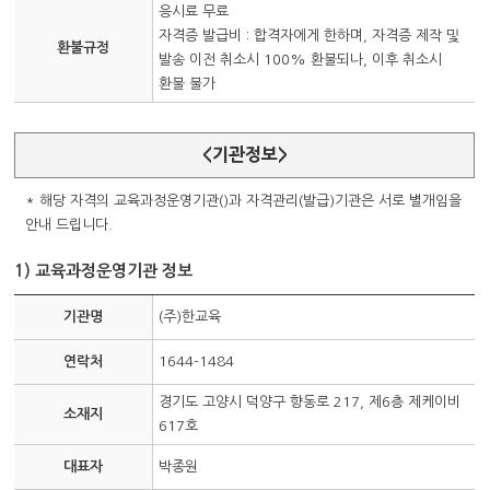
응시료 무료
자격증 발급비 : 합격자에게 한하며, 자격증 제작 및
환불규정
발송 이전 취소시 100% 환불되나, 이후 취소시
환불 불가
<기관정보>
* 해당 자격의 교육과정운영기관()과 자격관리(발급)기관은 서로 별개임을
안내 드립니다.
1) 교육과정운영기관 정보
기관명
(주)한교육
연락처
1644-1484
경기도 고양시 덕양구 향동로 217, 제6층 제케이비
소재지
617호
대표자
박종원