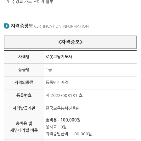
9.
수강료 카드 무이자 할부
자격증정보
CERTIFICATION INFORMATION
<자격증보>
자격명
로봇코딩지도사
등급명
1급
자격의종류
등록민간자격
등록번호
제 2022-003131 호
자격발급기관
한국교육능력진흥원
총비용 : 100,000원
총비용 빛
응시료 : 0원
세부내역별 비용
자격증발급비 : 100,000원