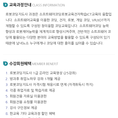
교육과정안내
CLASS INFORMATION
로봇코딩지도사 과정은 소프트웨어코딩로봇교육전자학습ICT교육의 융합입
니다. 소프트웨어교육을 이용한 코딩, 전자, 로봇, 게임 코딩, VR/IOT까지
체험할 수 있도록 구성된 창의융합 코딩교육입니다. 소프트웨어코딩 능력
향상과 로봇제어능력을 체계적으로 향상시켜주며, 전반적인 소트프웨어 코
딩에 활용되는 다양한 분야의 교육방법을 활용할 수 있도록 구성되어 있기
때문에 남녀노소 누구에게나 코딩에 대한 흥미를 심어줄 수 있습니다.
수강회원혜택
MEMBER BENEFIT
1.
로봇코딩지도사 1급 온라인 교육영상 (25강좌)
2.
방과후 취업노하우 강좌 1개월 제공
3.
로봇코딩지도사 자격시험 재응시료 면제 (자격취득시 까지)
4.
각종 취업자료 및 학습자료 제공
5.
회원전용 자료실 이용권한
6.
회원전용 쇼핑몰 이용권한
7.
강사 구인정보 제공
8.
한교육 기타 교육과정 할인 혜택