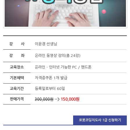
강 사
이윤경 선생님
강 좌
온라인 동영상 강의(총 24강)
교육장소
온라인 - 인터넷 가능한 PC / 핸드폰
기본혜택
자격증쿠폰 1개 발급
교육기간
등록일로부터 60일
판매가격
150,000원
300,000원
-->
로봇코딩지도사 1급 신청하기