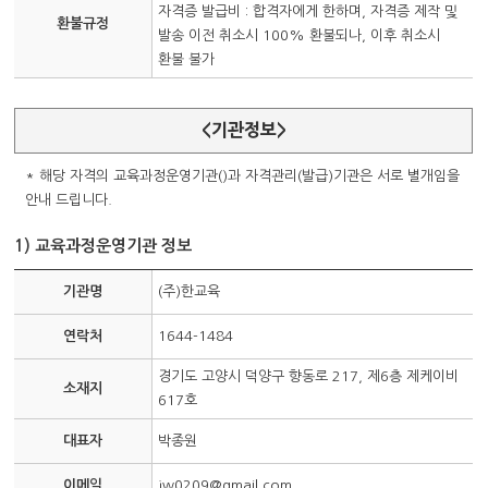
자격증 발급비 : 합격자에게 한하며, 자격증 제작 및
환불규정
발송 이전 취소시 100% 환불되나, 이후 취소시
환불 불가
<기관정보>
* 해당 자격의 교육과정운영기관()과 자격관리(발급)기관은 서로 별개임을
안내 드립니다.
1) 교육과정운영기관 정보
기관명
(주)한교육
연락처
1644-1484
경기도 고양시 덕양구 향동로 217, 제6층 제케이비
소재지
617호
대표자
박종원
이메일
jw0209@gmail.com