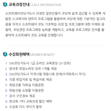
교육과정안내
CLASS INFORMATION
소프트웨어코딩지도사 과정은 일반인들이 코딩에 쉽게 접근할 수 있옥록 개
발된 스크래치와 엔트리 프로그램을 활용하여 코딩에 대한 기본적인 알고리
즘을 익히고 소프트웨어 코딩 기초학습 과정 및 프로그램에 대한 이해와 응
용력, 코딩관련 프로그래밍 능력을 계발하고, 교육용 프로그래밍 언어를 활
용하여 소프트웨어 코딩 교육을 진행합니다.
수강회원혜택
MEMBER BENEFIT
1.
SW코딩지도사 1급 온라인 교육영상 (31강좌)
2.
방과후 취업노하우 강좌 1개월 제공
3.
SW코딩지도사 자격시험 재응시료 면제(자격취득시 까지)
4.
각종 취업자료 및 학습자료 제공
5.
회원전용 자료실 이용권한
6.
회원전용 쇼핑몰 이용권한
7.
강사 구인정보 제공
8.
한교육 기타 교육과정 할인 혜택
9.
수강료 카드 무이자 할부