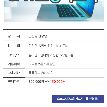
강 사
안진경 선생님
강 좌
온라인 동영상 강의 (총 31강)
교육장소
온라인 - 인터넷 가능한 PC/핸드폰
기본혜택
자격증쿠폰 1개 발급
교육기간
등록일로부터 60일
판매가격
150,000원
300,000원
-->
소프트웨어코딩지도사 1급 신청하기