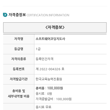
자격증정보
CERTIFICATION INFORMATION
<자격증보>
자격명
소프트웨어코딩지도사
등급명
1급
자격의종류
등록민간자격
등록번호
제 2022-004326 호
자격발급기관
한국교육능력진흥원
총비용 : 100,000원
총비용 빛
응시료 : 0원
세부내역별 비용
자격증발급비 : 100,000원
응시료 무료