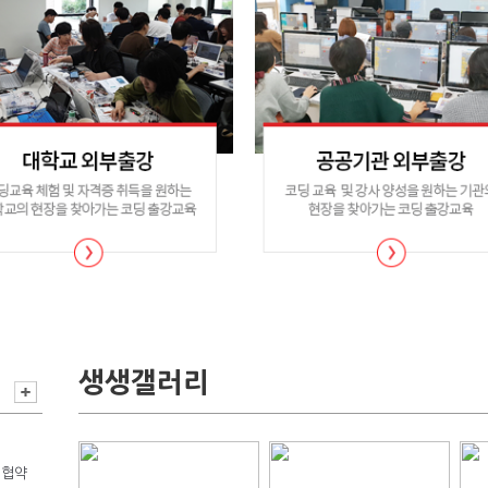
생생갤러리
 협약