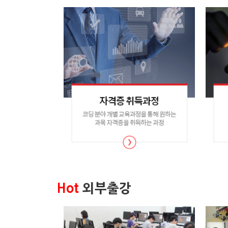
Hot
외부출강