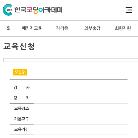
홈
패키지교육
자격증
외부출강
회원지원
교육신청
모집중
강 사
강 좌
교육장소
기본교구
교육기간